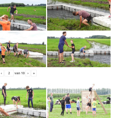
‹
van
10
›
»