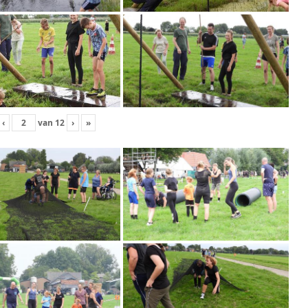
‹
van
12
›
»