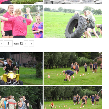
‹
van
12
›
»