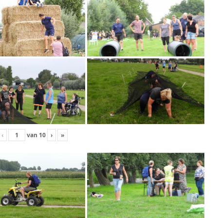
‹
van
10
›
»