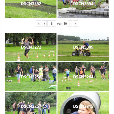
DSCN3552
DSCN3554
«
‹
van
10
›
»
DSCN3272
DSCN3309
DSCN3256
DSCN3264
DSCN3257
DSCN3315