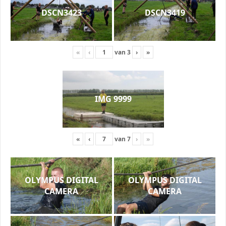
DSCN3423
DSCN3419
«
‹
van
3
›
»
IMG 9999
«
‹
van
7
›
»
OLYMPUS DIGITAL
OLYMPUS DIGITAL
CAMERA
CAMERA