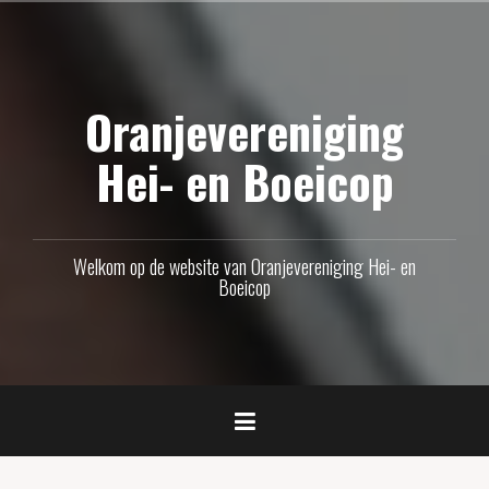
Naar
de
inhoud
Oranjevereniging
springen
Hei- en Boeicop
Welkom op de website van Oranjevereniging Hei- en
Boeicop