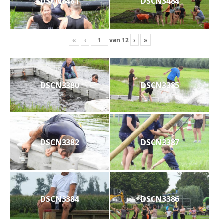
DSCN3481
DSCN3484
«
‹
van
12
›
»
DSCN3380
DSCN3385
DSCN3382
DSCN3387
DSCN3384
DSCN3386