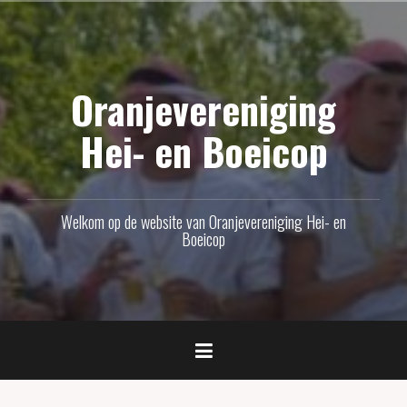
Naar
de
inhoud
Oranjevereniging
springen
Hei- en Boeicop
Welkom op de website van Oranjevereniging Hei- en
Boeicop