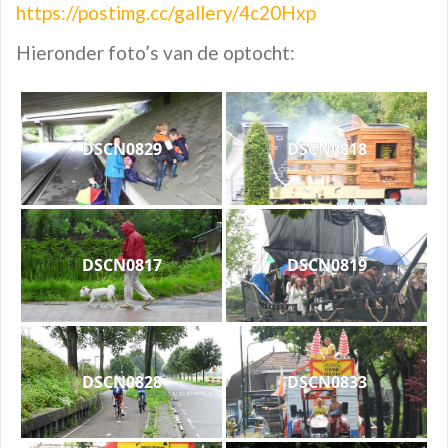
https://postimg.cc/gallery/4c20Hxp
Hieronder foto’s van de optocht:
DSCN0829
DSCN0818
DSCN0817
DSCN0819
DSCN0828
DSCN0833