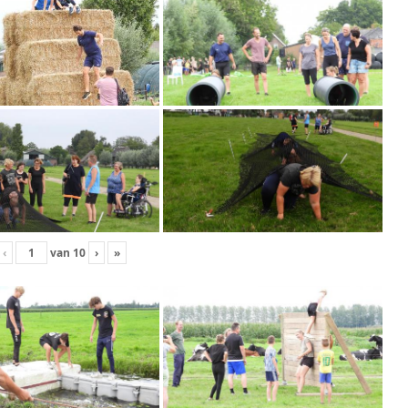
‹
van
10
›
»