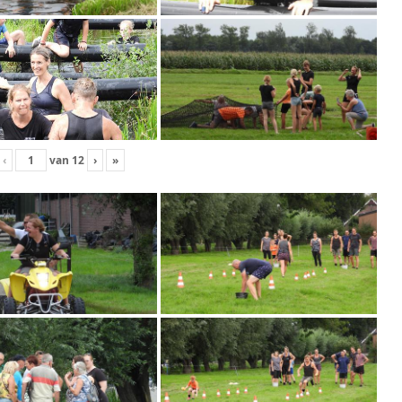
‹
van
12
›
»