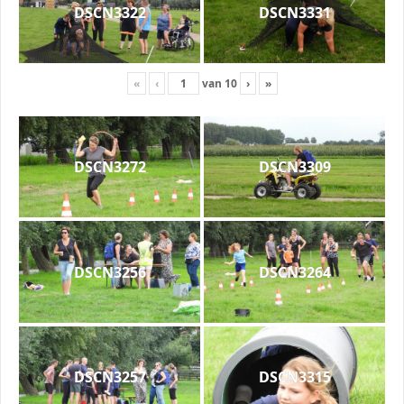
DSCN3322
DSCN3331
«
‹
van
10
›
»
DSCN3272
DSCN3309
DSCN3256
DSCN3264
DSCN3257
DSCN3315