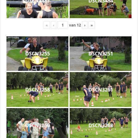
DSCN3481
DSCN3484
«
‹
van
12
›
»
DSCN3255
DSCN3251
DSCN3258
DSCN3261
DSCN3250
DSCN3268