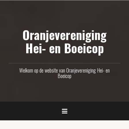
Naar
de
inhoud
Oranjevereniging
springen
Hei- en Boeicop
Welkom op de website van Oranjevereniging Hei- en
Boeicop