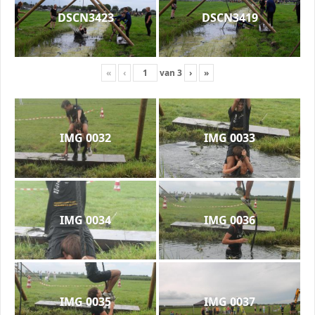
DSCN3423
DSCN3419
«
‹
van
3
›
»
IMG 0032
IMG 0033
IMG 0034
IMG 0036
IMG 0035
IMG 0037