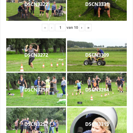
DSCN3322
DSCN3331
«
‹
van
10
›
»
DSCN3272
DSCN3309
DSCN3256
DSCN3264
DSCN3257
DSCN3315