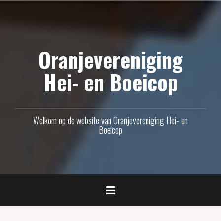
Naar
de
inhoud
Oranjevereniging
springen
Hei- en Boeicop
Welkom op de website van Oranjevereniging Hei- en
Boeicop