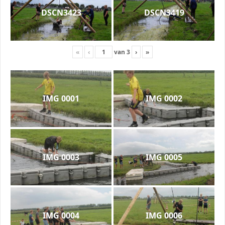
DSCN3423
DSCN3419
«
‹
van
3
›
»
IMG 0001
IMG 0002
IMG 0003
IMG 0005
IMG 0004
IMG 0006