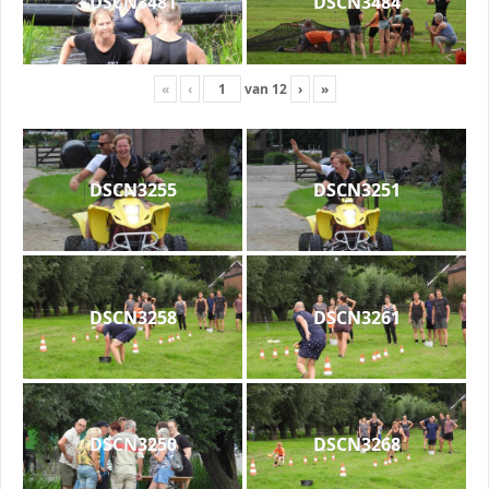
DSCN3481
DSCN3484
«
‹
van
12
›
»
DSCN3255
DSCN3251
DSCN3258
DSCN3261
DSCN3250
DSCN3268